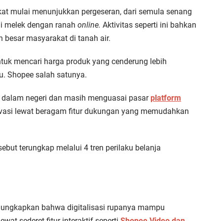
rakat mulai menunjukkan pergeseran, dari semula senang
ai melek dengan ranah
online.
Aktivitas seperti ini bahkan
 besar masyarakat di tanah air.
tuk mencari harga produk yang cenderung lebih
entu. Shopee salah satunya.
i dalam negeri dan masih menguasai pasar
platform
ovasi lewat beragam fitur dukungan yang memudahkan
but terungkap melalui 4 tren perilaku belanja
ngungkapkan bahwa digitalisasi rupanya mampu
wat sederet fitur interaktif seperti
Shopee Video dan