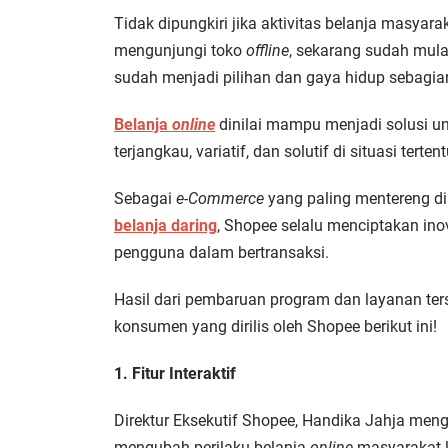
Tidak dipungkiri jika aktivitas belanja masya
mengunjungi toko
offline
, sekarang sudah mul
sudah menjadi pilihan dan gaya hidup sebagian
Belanja
online
dinilai mampu menjadi solusi un
terjangkau, variatif, dan solutif di situasi tert
Sebagai
e-Commerce
yang paling mentereng d
belanja daring
, Shopee selalu menciptakan in
pengguna dalam bertransaksi.
Hasil dari pembaruan program dan layanan terse
konsumen yang dirilis oleh Shopee berikut ini!
1. Fitur Interaktif
Direktur Eksekutif Shopee, Handika Jahja me
mengubah perilaku belanja
online
masyarakat le