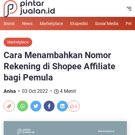
Bisnis
News
Marketplace
Ekspedisi
Sosial Media
Pelu
Marketplace
Cara Menambahkan Nomor
Rekening di Shopee Affiliate
bagi Pemula
Anisa
03 Oct 2022
4 Menit
2