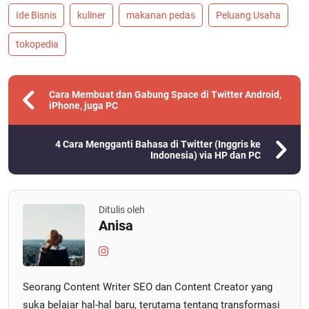
Ide Bisnis
kuliner
makanan pedas
Peluang Usaha
tokopedia
Cara Membuat dan Gabung Space di Twitter Android,
iPhone, juga PC
4 Cara Mengganti Bahasa di Twitter (Inggris ke
Indonesia) via HP dan PC
Ditulis oleh
Anisa
Seorang Content Writer SEO dan Content Creator yang
suka belajar hal-hal baru, terutama tentang transformasi