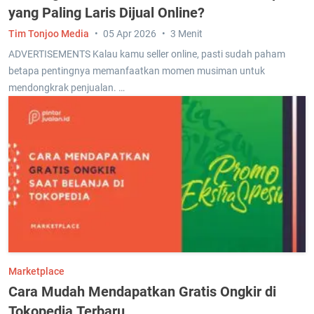
yang Paling Laris Dijual Online?
Tim Tonjoo Media
05 Apr 2026
3 Menit
ADVERTISEMENTS Kalau kamu seller online, pasti sudah paham
betapa pentingnya memanfaatkan momen musiman untuk
mendongkrak penjualan. …
Marketplace
Cara Mudah Mendapatkan Gratis Ongkir di
Tokopedia Terbaru