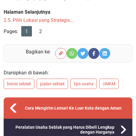
Halaman Selanjutnya
2.5. Pilih Lokasi yang Strategis...
Pages:
1
2
Bagikan ke:
Diarsipkan di bawah:
bisnis seblak
jualan seblak
tips usaha
UMKM
Cara Mengirim Lemari Ke Luar Kota dengan Aman
Peralatan Usaha Seblak yang Harus Dibeli Lengkap
dengan Harganya