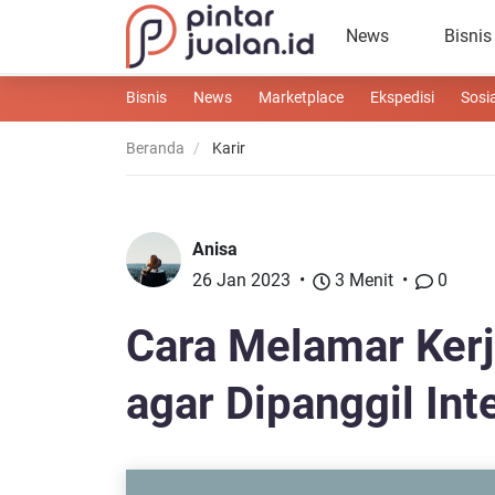
News
Bisnis
Bisnis
News
Marketplace
Ekspedisi
Sosi
Beranda
Karir
Anisa
26 Jan 2023
3 Menit
0
Cara Melamar Ker
agar Dipanggil Int