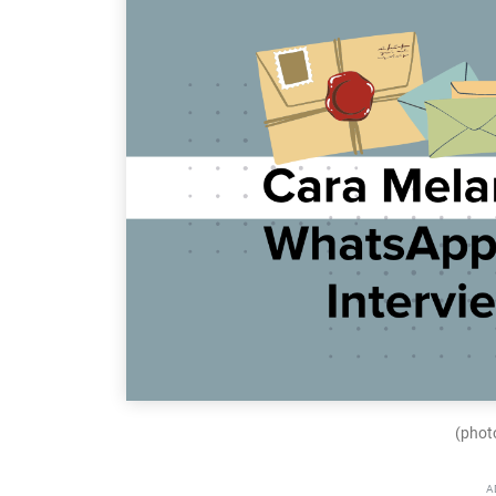
(photo
A