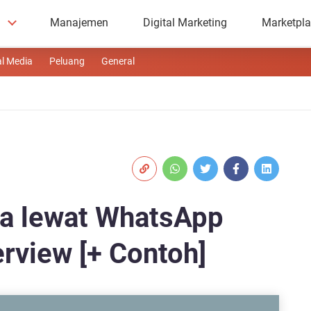
Manajemen
Digital Marketing
Marketpl
al Media
Peluang
General
ja lewat WhatsApp
erview [+ Contoh]