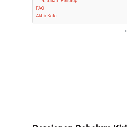
4. Salam Penutup
FAQ
Akhir Kata
A