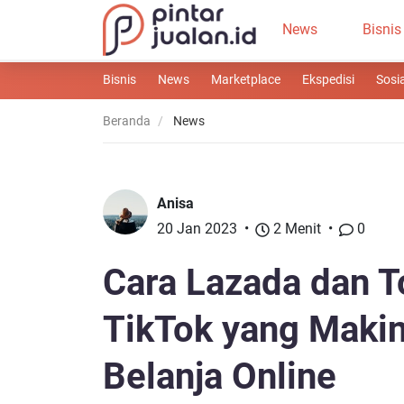
News
Bisnis
Bisnis
News
Marketplace
Ekspedisi
Sosi
Beranda
News
Anisa
20 Jan 2023
2 Menit
0
Cara Lazada dan 
TikTok yang Maki
Belanja Online