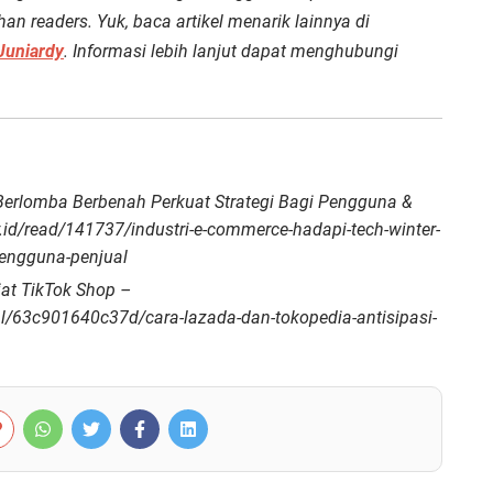
an readers. Yuk, baca artikel menarik lainnya di
Juniardy
. Informasi lebih lanjut dapat menghubungi
Berlomba Berbenah Perkuat Strategi Bagi Pengguna &
.id/read/141737/industri-e-commerce-hadapi-tech-winter-
pengguna-penjual
iat TikTok Shop –
tal/63c901640c37d/cara-lazada-dan-tokopedia-antisipasi-