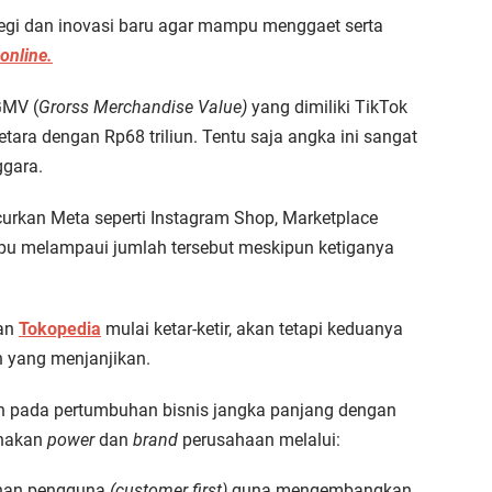
gi dan inovasi baru agar mampu menggaet serta
online.
GMV (
Grorss Merchandise Value)
yang dimiliki TikTok
ra dengan Rp68 triliun. Tentu saja angka ini sangat
ggara.
curkan Meta seperti Instagram Shop, Marketplace
u melampaui jumlah tersebut meskipun ketiganya
dan
Tokopedia
mulai ketar-ketir, akan tetapi keduanya
n yang menjanjikan.
an pada pertumbuhan bisnis jangka panjang dengan
unakan
power
dan
brand
perusahaan melalui:
han pengguna
(customer first)
guna mengembangkan