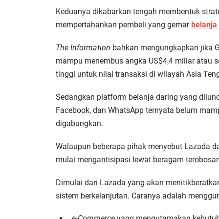
Keduanya dikabarkan tengah membentuk strate
mempertahankan pembeli yang gemar
belanja
The Information
bahkan mengungkapkan jika 
mampu menembus angka US$4,4 miliar atau seta
tinggi untuk nilai transaksi di wilayah Asia Ten
Sedangkan platform belanja daring yang dilun
Facebook, dan WhatsApp ternyata belum mamp
digabungkan.
Walaupun beberapa pihak menyebut Lazada 
mulai mengantisipasi lewat beragam terobosa
Dimulai dari Lazada yang akan menitikberatk
sistem berkelanjutan. Caranya adalah mengg
e-Commerce
yang mengutamakan kebutu