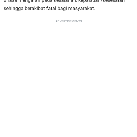
dirasa mengarah pada kesalahan/kepalsuan/kesesatan
sehingga berakibat fatal bagi masyarakat.
ADVERTISEMENTS