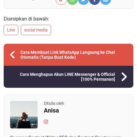
Diarsipkan di bawah:
Line
social media
Cara Membuat Link WhatsApp Langsung ke Chat
Otomatis (Tanpa Buat Kode)
Cara Menghapus Akun LINE Messenger & Official
[100% Permanen]
Ditulis oleh
Anisa