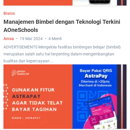
Bisnis
Manajemen Bimbel dengan Teknologi Terkini
AOneSchools
Anisa
19 Mar 2024
4 Menit
ADVERTISEMENTS Mengelola fasilitas bimbingan belajar (bimbel)
merupakan salah satu hal terpenting dalam mengembangkan
kualitas dan kepercayaan …