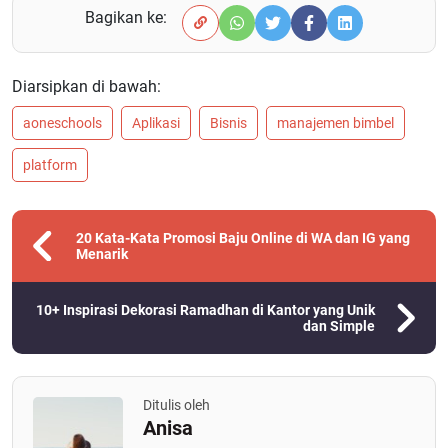
Bagikan ke:
Diarsipkan di bawah:
aoneschools
Aplikasi
Bisnis
manajemen bimbel
platform
20 Kata-Kata Promosi Baju Online di WA dan IG yang
Menarik
10+ Inspirasi Dekorasi Ramadhan di Kantor yang Unik
dan Simple
Ditulis oleh
Anisa