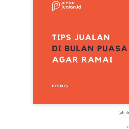
(photo
A