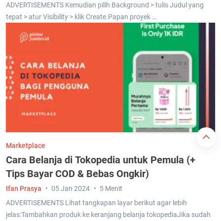
ADVERTISEMENTS Kemudian pilih Background > tulis Judul yang
tepat > atur Visibility > klik Create.Papan proyek …
Marketplace
Cara Belanja di Tokopedia untuk Pemula (+
Tips Bayar COD & Bebas Ongkir)
Ifan Prasya
05 Jan 2024
5 Menit
ADVERTISEMENTS Lihat tangkapan layar berikut agar lebih
jelas:Tambahkan produk ke keranjang belanja tokopediaJika sudah