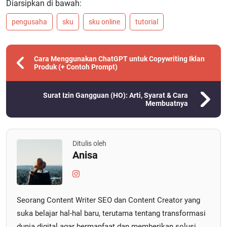
Diarsipkan di bawah:
pengusaha
sku
sku online
tutorial
Cara Menggunakan ChatGPT untuk Copywriting Iklan
Produk (+ Contoh Prompt)
Surat Izin Gangguan (HO): Arti, Syarat & Cara
Membuatnya
Ditulis oleh
Anisa
Seorang Content Writer SEO dan Content Creator yang
suka belajar hal-hal baru, terutama tentang transformasi
dunia digital agar bermanfaat dan memberikan solusi