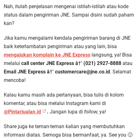
Nah, itulah penjelasan mengenai istilah-istilah atau kode
status dalam pengiriman JNE. Sampai disini sudah paham
kan?
Jika kamu mengalami kendala pengiriman barang di JNE
baik keterlambatan pengiriman atau yang lain, bisa
mengajukan komplain ke JNE Express
langsung, ya! Bisa
melalui
call center JNE Express â†’ (021) 2927-8888
atau
Email JNE Express â†’ customercare@jne.co.id
. Selamat
mencoba!
Kalau kamu masih ada pertanyaan, bisa tulis di kolom
komentar, atau bisa melalui Instagram kami di
@Pintarjualan.id
.
Jangan lupa di
follow,
ya!
Share juga ke teman-teman kalian yang membutuhkan
informasi diatas. Semoga bisa bermanfaat, ya. See you 🙂