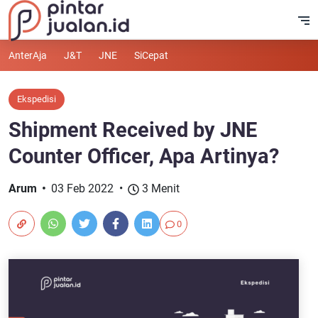
AnterAja
J&T
JNE
SiCepat
Ekspedisi
Shipment Received by JNE
Counter Officer, Apa Artinya?
Arum
03 Feb 2022
3 Menit
0