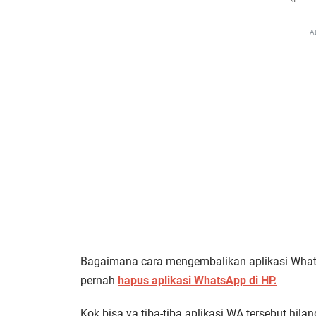
A
Bagaimana cara mengembalikan aplikasi WhatsA
pernah
hapus aplikasi WhatsApp di HP.
Kok bisa ya tiba-tiba aplikasi WA tersebut hilan