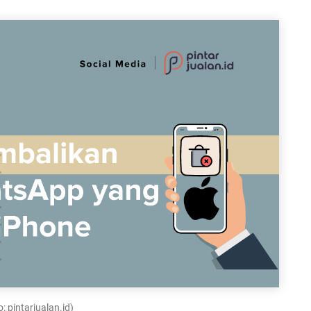
: pintarjualan.id)