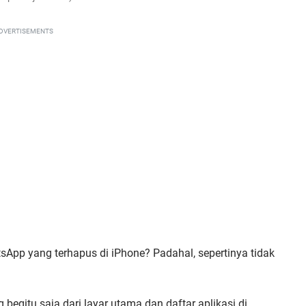
DVERTISEMENTS
pp yang terhapus di iPhone? Padahal, sepertinya tidak
g begitu saja dari layar utama dan daftar aplikasi di