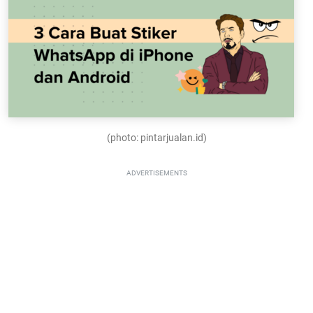
(photo: pintarjualan.id)
ADVERTISEMENTS