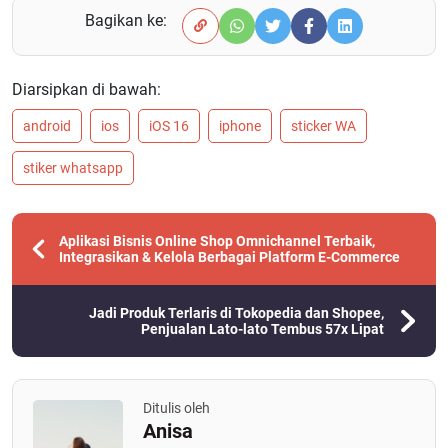
Bagikan ke:
Diarsipkan di bawah:
android
ios
iOS 16
iphone
sticker WA
stiker whatsapp
Aplikasi Bisnis Online Shop Omnichannel Terbaik,
Integrasikan & Kelola Berbagai Platform E-Commerce
Jadi Produk Terlaris di Tokopedia dan Shopee,
Penjualan Lato-lato Tembus 57x Lipat
Ditulis oleh
Anisa