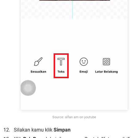
Source: alfan am on youtube
Silakan kamu klik
Simpan