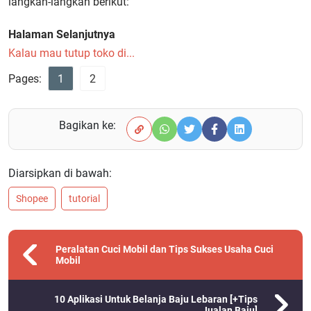
langkah-langkah berikut:
Halaman Selanjutnya
Kalau mau tutup toko di...
Pages:
1
2
Bagikan ke:
Diarsipkan di bawah:
Shopee
tutorial
Peralatan Cuci Mobil dan Tips Sukses Usaha Cuci
Mobil
10 Aplikasi Untuk Belanja Baju Lebaran [+Tips
Jualan Baju]