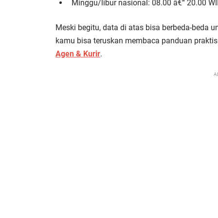
Minggu/libur nasional: 08.00 â€“ 20.00 W
Meski begitu, data di atas bisa berbeda-beda un
kamu bisa teruskan membaca panduan praktisn
Agen & Kurir
.
A