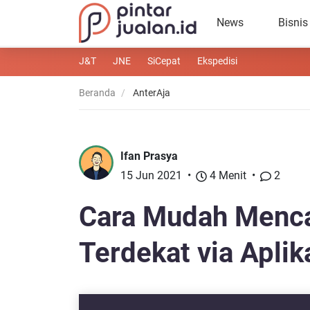
News
Bisnis
J&T
JNE
SiCepat
Ekspedisi
Beranda
AnterAja
Ifan Prasya
15 Jun 2021
4 Menit
2
Cara Mudah Mencar
Terdekat via Apli