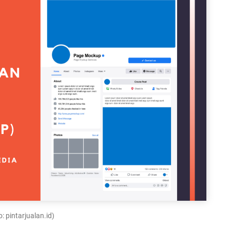
: pintarjualan.id)