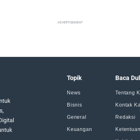
ADVERTISEMENT
Topik
Baca Dul
News
Tentang 
ntuk
Bisnis
Kontak K
s,
General
Redaksi
igital
untuk
Keuangan
Ketentua