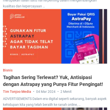
merupakan salah satu hal terpenting dalam mengembangkan
kualitas dan kepercayaan …
Bisnis
Tagihan Sering Terlewat? Yuk, Antisipasi
dengan Astrapay yang Punya Fitur Pengingat!
Tim Tonjoo Media
04 Mar 2024
2 Menit
ADVERTISEMENTS Dalam era digital seperti sekarang, banyak aspek
kehidupan kita yang telah beralih ke ranah online, …