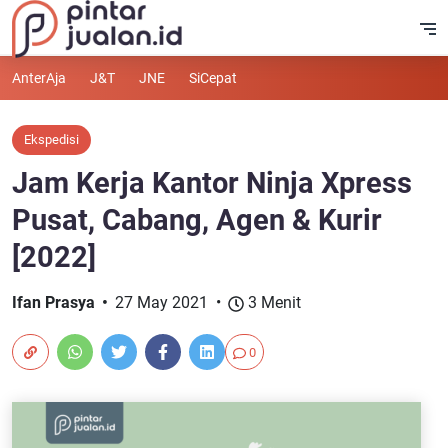
AnterAja
J&T
JNE
SiCepat
Ekspedisi
Jam Kerja Kantor Ninja Xpress
Pusat, Cabang, Agen & Kurir
[2022]
Ifan Prasya
27 May 2021
3 Menit
0