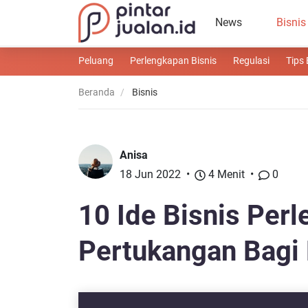
News
Bisnis
Peluang
Perlengkapan Bisnis
Regulasi
Tips 
Beranda
Bisnis
Anisa
18 Jun 2022
4 Menit
0
10 Ide Bisnis Per
Pertukangan Bagi 