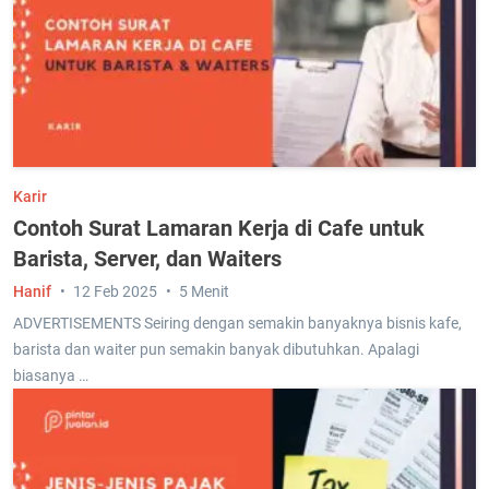
Karir
Contoh Surat Lamaran Kerja di Cafe untuk
Barista, Server, dan Waiters
Hanif
12 Feb 2025
5 Menit
ADVERTISEMENTS Seiring dengan semakin banyaknya bisnis kafe,
barista dan waiter pun semakin banyak dibutuhkan. Apalagi
biasanya …