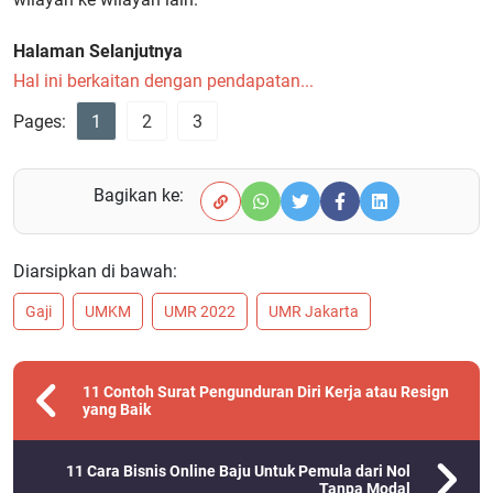
Halaman Selanjutnya
Hal ini berkaitan dengan pendapatan...
Pages:
1
2
3
Bagikan ke:
Diarsipkan di bawah:
Gaji
UMKM
UMR 2022
UMR Jakarta
11 Contoh Surat Pengunduran Diri Kerja atau Resign
yang Baik
11 Cara Bisnis Online Baju Untuk Pemula dari Nol
Tanpa Modal