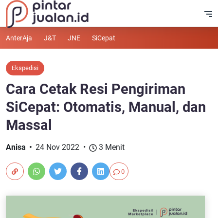
AnterAja
J&T
JNE
SiCepat
Ekspedisi
Cara Cetak Resi Pengiriman
SiCepat: Otomatis, Manual, dan
Massal
Anisa
24 Nov 2022
3 Menit
0