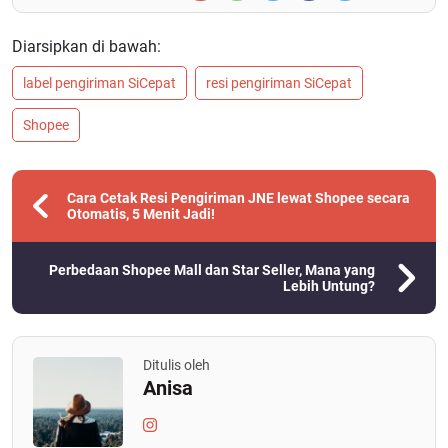
Diarsipkan di bawah:
label pengiriman SiCepat
resi pengiriman SiCepat
Shopee
Cara Cetak Resi Pengiriman JNE lewat Shopee secara
Otomatis, 5 Menit Jadi!
Perbedaan Shopee Mall dan Star Seller, Mana yang
Lebih Untung?
Ditulis oleh
Anisa