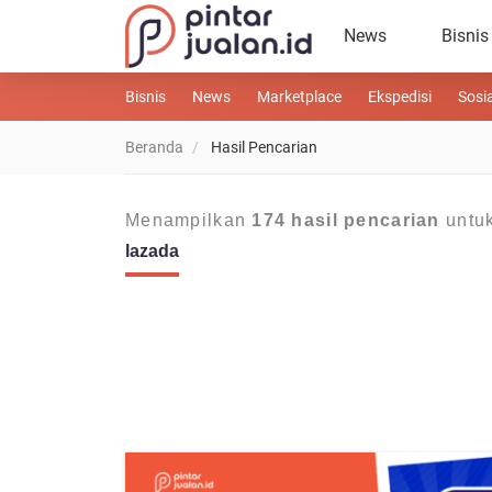
News
Bisnis
Bisnis
News
Marketplace
Ekspedisi
Sosi
Beranda
Hasil Pencarian
Menampilkan
174 hasil pencarian
untuk
lazada