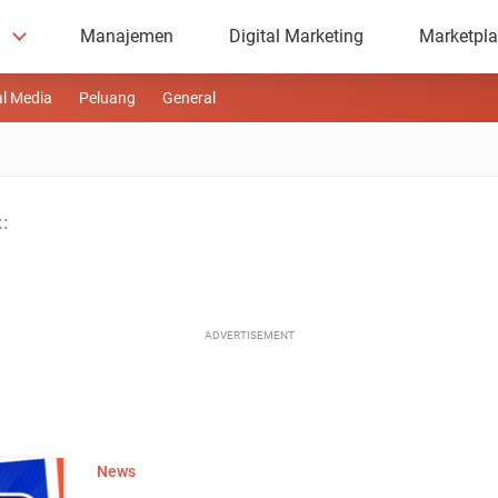
Manajemen
Digital Marketing
Marketpl
al Media
Peluang
General
:
ADVERTISEMENT
News