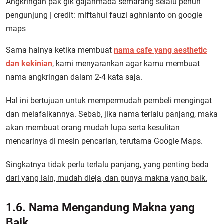
Angkringan pak gik gajahmada semarang selalu penuh
pengunjung | credit: miftahul fauzi aghnianto on google
maps
Sama halnya ketika membuat
nama cafe yang aesthetic
dan kekinian
, kami menyarankan agar kamu membuat
nama angkringan dalam 2-4 kata saja.
Hal ini bertujuan untuk mempermudah pembeli mengingat
dan melafalkannya. Sebab, jika nama terlalu panjang, maka
akan membuat orang mudah lupa serta kesulitan
mencarinya di mesin pencarian, terutama Google Maps.
Singkatnya tidak perlu terlalu panjang, yang penting beda
dari yang lain, mudah dieja, dan punya makna yang baik.
1.6. Nama Mengandung Makna yang
Baik