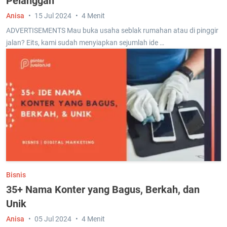
Pelanggan
Anisa
15 Jul 2024
4 Menit
ADVERTISEMENTS Mau buka usaha seblak rumahan atau di pinggir
jalan? Eits, kami sudah menyiapkan sejumlah ide …
Bisnis
35+ Nama Konter yang Bagus, Berkah, dan
Unik
Anisa
05 Jul 2024
4 Menit