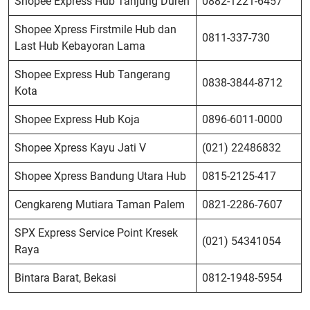
Shopee Express Hub Tanjung Duren
0882-1221-6457
Shopee Xpress Firstmile Hub dan
0811-337-730
Last Hub Kebayoran Lama
Shopee Express Hub Tangerang
0838-3844-8712
Kota
Shopee Express Hub Koja
0896-6011-0000
Shopee Xpress Kayu Jati V
(021) 22486832
Shopee Xpress Bandung Utara Hub
0815-2125-417
Cengkareng Mutiara Taman Palem
0821-2286-7607
SPX Express Service Point Kresek
(021) 54341054
Raya
Bintara Barat, Bekasi
0812-1948-5954