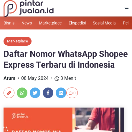
Bisnis
News
Marketplace
Ekspedisi
Sosial Media
Pelu
Marketplace
Daftar Nomor WhatsApp Shopee
Express Terbaru di Indonesia
Arum
08 May 2024
3 Menit
0