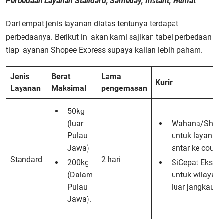
Perbedaan Layanan Standard, Sameday, Instant, Hemat
Dari empat jenis layanan diatas tentunya terdapat
perbedaanya. Berikut ini akan kami sajikan tabel perbedaan
tiap layanan Shopee Express supaya kalian lebih paham.
Jenis
Berat
Lama
Kurir
Layanan
Maksimal
pengemasan
50kg
(luar
Wahana/Ship
Pulau
untuk layana
Jawa)
antar ke count
Standard
2 hari
200kg
SiCepat Eksp
(Dalam
untuk wilaya
Pulau
luar jangkaua
Jawa).