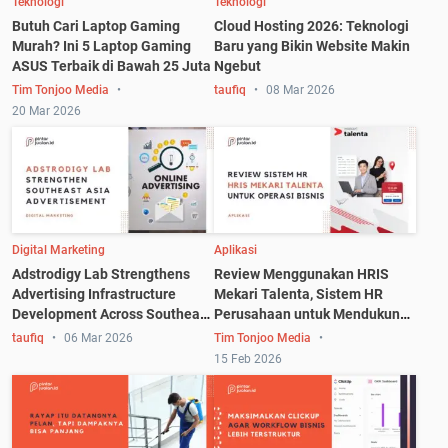
Teknologi
Teknologi
Butuh Cari Laptop Gaming
Cloud Hosting 2026: Teknologi
Murah? Ini 5 Laptop Gaming
Baru yang Bikin Website Makin
ASUS Terbaik di Bawah 25 Juta
Ngebut
Tim Tonjoo Media
taufiq
08 Mar 2026
20 Mar 2026
Digital Marketing
Aplikasi
Adstrodigy Lab Strengthens
Review Menggunakan HRIS
Advertising Infrastructure
Mekari Talenta, Sistem HR
Development Across Southeast
Perusahaan untuk Mendukung
Asia
Operasional Bisnis
taufiq
06 Mar 2026
Tim Tonjoo Media
15 Feb 2026