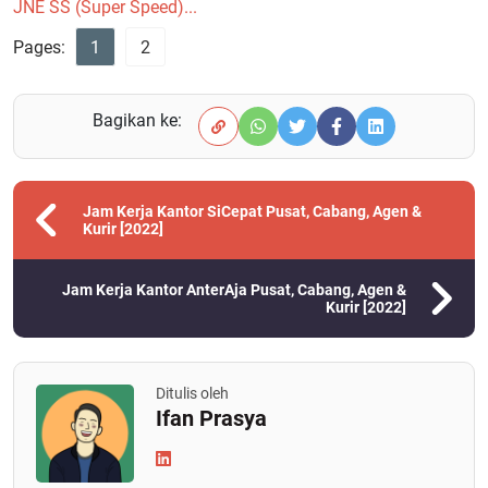
JNE SS (Super Speed)...
Pages:
1
2
Bagikan ke:
Jam Kerja Kantor SiCepat Pusat, Cabang, Agen &
Kurir [2022]
Jam Kerja Kantor AnterAja Pusat, Cabang, Agen &
Kurir [2022]
Ditulis oleh
Ifan Prasya