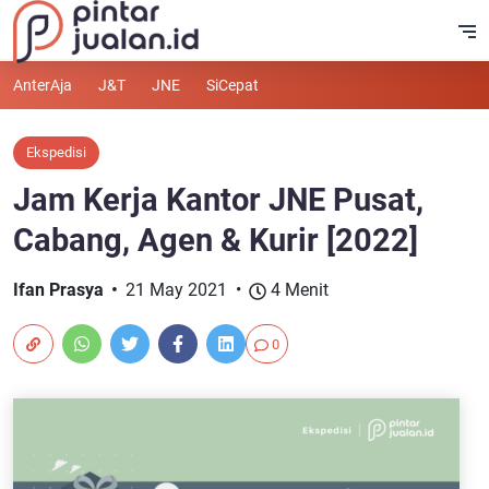
AnterAja
J&T
JNE
SiCepat
Ekspedisi
Jam Kerja Kantor JNE Pusat,
Cabang, Agen & Kurir [2022]
Ifan Prasya
21 May 2021
4 Menit
0