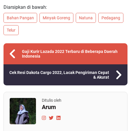
Diarsipkan di bawah:
Bahan Pangan
Minyak Goreng
Natuna
Pedagang
Telur
Gaji Kurir Lazada 2022 Terbaru di Beberapa Daerah
Indonesia
Cek Resi Dakota Cargo 2022, Lacak Pengiriman Cepat
& Akurat
Ditulis oleh
Arum