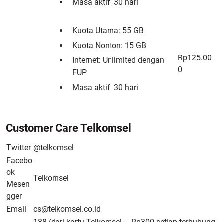
Masa aktif: 30 hari
Kuota Utama: 55 GB
Kuota Nonton: 15 GB
Rp125.00
Internet: Unlimited dengan
0
FUP
Masa aktif: 30 hari
Customer Care Telkomsel
Twitter
@telkomsel
Facebo
ok
Telkomsel
Mesen
gger
Email
cs@telkomsel.co.id
188 (dari kartu Telkomsel – Rp300 setiap terhubung