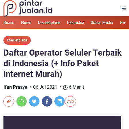
Bisnis
News
Marketplace
Ekspedisi
Sosial Media
Pelu
Marketplace
Daftar Operator Seluler Terbaik
di Indonesia (+ Info Paket
Internet Murah)
Ifan Prasya
06 Jul 2021
6 Menit
0