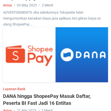
Anisa
03 May 2023
2 Menit
ADVERTISEMENTS Jika sebelumnya Tokopedia telah
mengumumkan kenaikan biaya jasa aplikasi, kini giliran biaya isi
ulang ShopeePay …
Layanan Bank
DANA hingga ShopeePay Masuk Daftar,
Peserta BI Fast Jadi 16 Entitas
Anisa
21 Mar 2023
2 Menit