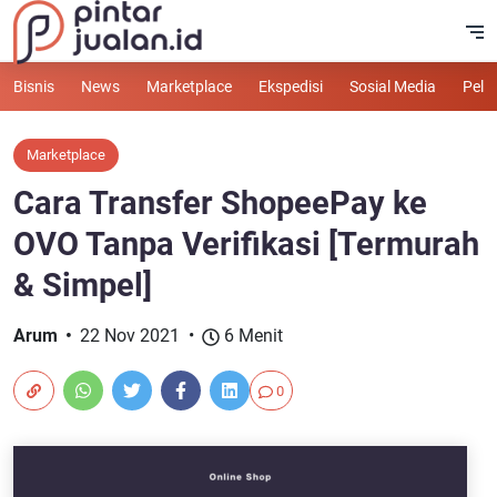
Bisnis
News
Marketplace
Ekspedisi
Sosial Media
Pelu
Marketplace
Cara Transfer ShopeePay ke
OVO Tanpa Verifikasi [Termurah
& Simpel]
Arum
22 Nov 2021
6 Menit
0