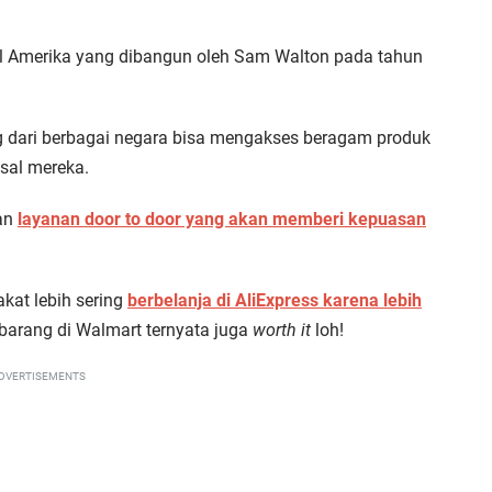
l Amerika yang dibangun oleh Sam Walton pada tahun
ang dari berbagai negara bisa mengakses beragam produk
sal mereka.
kan
layanan door to door yang akan memberi kepuasan
kat lebih sering
berbelanja di AliExpress karena lebih
i barang di Walmart ternyata juga
worth it
loh!
DVERTISEMENTS