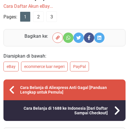
Cara Daftar Akun eBay...
Pages:
1
2
3
Bagikan ke:
Diarsipkan di bawah:
eBay
ecommerce luar negeri
PayPal
Cara Belanja di Aliexpress Anti Gagal [Panduan
Lengkap untuk Pemula]
Cara Belanja di 1688 ke Indonesia [Dari Daftar
Sampai Checkout]