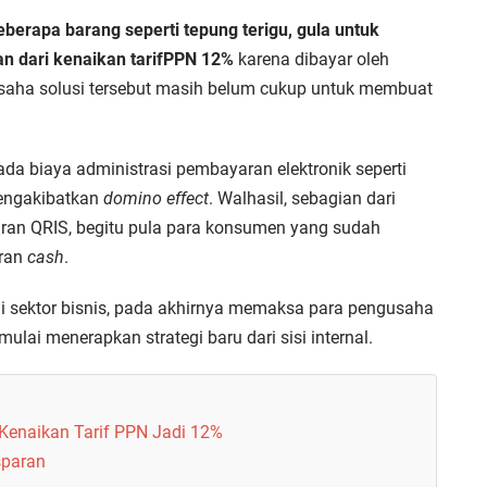
rapa barang seperti tepung terigu, gula untuk
n dari kenaikan tarif
PPN 12%
karena dibayar oleh
usaha solusi tersebut masih belum cukup untuk membuat
da biaya administrasi pembayaran elektronik seperti
engakibatkan
domino effect
. Walhasil, sebagian dari
an QRIS, begitu pula para konsumen yang sudah
aran
cash
.
 sektor bisnis, pada akhirnya memaksa para pengusaha
ulai menerapkan strategi baru dari sisi internal.
Kenaikan Tarif PPN Jadi 12%
sparan