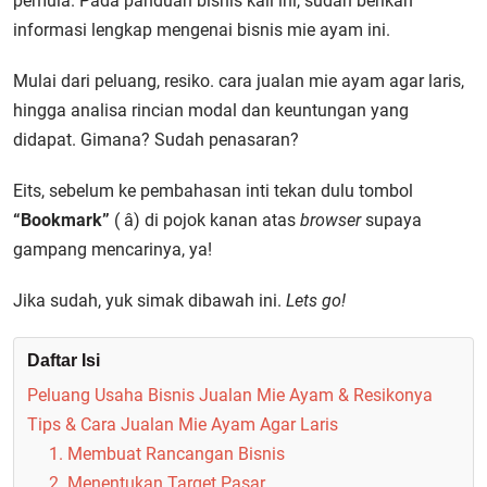
pemula. Pada panduan bisnis kali ini, sudah berikan
informasi lengkap mengenai bisnis mie ayam ini.
Mulai dari peluang, resiko. cara jualan mie ayam agar laris,
hingga analisa rincian modal dan keuntungan yang
didapat. Gimana? Sudah penasaran?
Eits, sebelum ke pembahasan inti tekan dulu tombol
“Bookmark”
( â­) di pojok kanan atas
browser
supaya
gampang mencarinya, ya!
Jika sudah, yuk simak dibawah ini.
Lets go!
Daftar Isi
Peluang Usaha Bisnis Jualan Mie Ayam & Resikonya
Tips & Cara Jualan Mie Ayam Agar Laris
1. Membuat Rancangan Bisnis
2. Menentukan Target Pasar