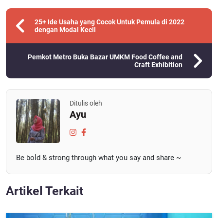
25+ Ide Usaha yang Cocok Untuk Pemula di 2022
dengan Modal Kecil
Pemkot Metro Buka Bazar UMKM Food Coffee and
Craft Exhibition
Ditulis oleh
Ayu
Be bold & strong through what you say and share ~
Artikel Terkait