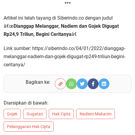
***
Artikel ini telah tayang di Siberindo.co dengan judul
â€œ
Dianggap Melanggar, Nadiem dan Gojek Digugat
Rp24,9 Triliun, Begini Ceritanya
â€
Link sumber:
https://siberindo.co/04/01/2022/dianggap-
melanggar-nadiem-dan-gojek-digugat-rp249-triliun-begini-
ceritanya/
Bagikan ke:
Diarsipkan di bawah:
Gojek
Gugatan
Hak Cipta
Nadiem Makarim
Pelanggaran Hak Cipta