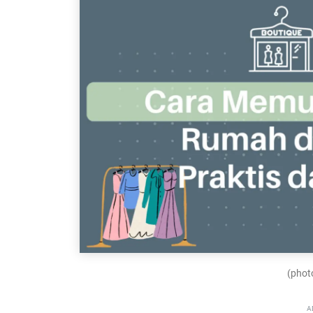
(photo
A