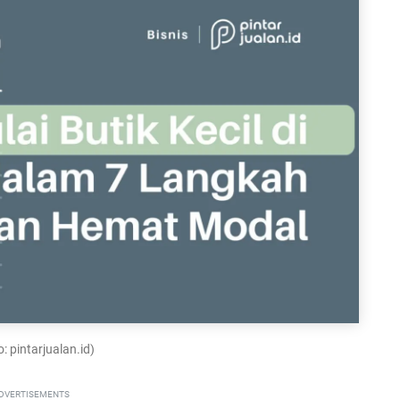
: pintarjualan.id)
DVERTISEMENTS