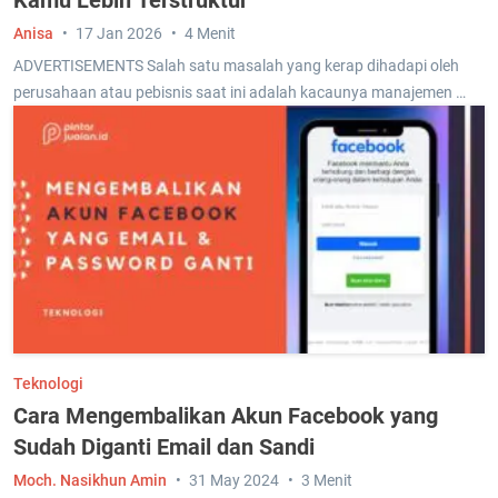
Kamu Lebih Terstruktur
Anisa
17 Jan 2026
4 Menit
ADVERTISEMENTS Salah satu masalah yang kerap dihadapi oleh
perusahaan atau pebisnis saat ini adalah kacaunya manajemen …
Teknologi
Cara Mengembalikan Akun Facebook yang
Sudah Diganti Email dan Sandi
Moch. Nasikhun Amin
31 May 2024
3 Menit