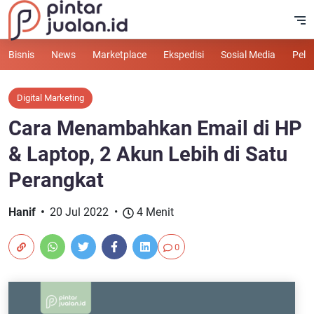
Bisnis
News
Marketplace
Ekspedisi
Sosial Media
Pelu
Digital Marketing
Cara Menambahkan Email di HP
& Laptop, 2 Akun Lebih di Satu
Perangkat
Hanif
20 Jul 2022
4 Menit
0