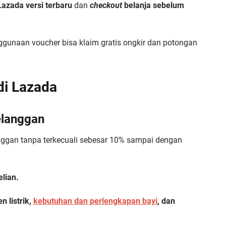
azada versi terbaru
dan
checkout
belanja sebelum
gunaan voucher bisa klaim gratis ongkir dan potongan
di Lazada
elanggan
ggan tanpa terkecuali sebesar 10% sampai dengan
lian.
n listrik,
kebutuhan dan perlengkapan bayi
, dan