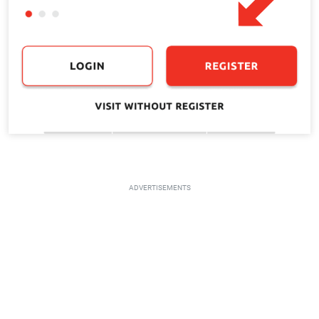
ADVERTISEMENTS