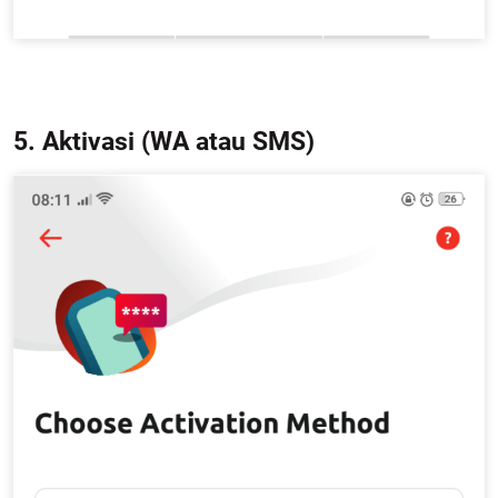
5. A
ktivasi
(WA atau SMS)