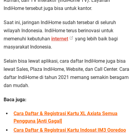
Rumah, dan TV Interaktif (IndiHome TV). Layanan
IndiHome tersebut juga bisa untuk kantor.
Saat ini, jaringan IndiHome sudah tersebar di seluruh
wilayah Indonesia. IndiHome terus berinovasi untuk
memenuhi kebutuhan
internet
yang lebih baik bagi
masyarakat Indonesia.
Selain bisa lewat aplikasi, cara daftar IndiHome juga bisa
lewat Sales, Plaza IndiHome, Website, dan Call Center. Cara
daftar IndiHome di tahun 2021 memang semakin beragam
dan mudah.
Baca juga:
Cara Daftar & Registrasi Kartu XL Axiata Semua
Pengguna [Anti Gagal]
Cara Daftar & Registrasi Kartu Indosat IM3 Ooredoo