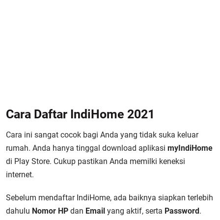
Cara Daftar IndiHome 2021
Cara ini sangat cocok bagi Anda yang tidak suka keluar
rumah. Anda hanya tinggal download aplikasi
myIndiHome
di Play Store. Cukup pastikan Anda memilki keneksi
internet.
Sebelum mendaftar IndiHome, ada baiknya siapkan terlebih
dahulu
Nomor HP
dan
Email
yang aktif, serta
Password
.