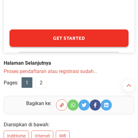
Halaman Selanjutnya
Proses pendaftaran atau registrasi sudah...
Pages:
1
2
Bagikan ke:
Diarsipkan di bawah:
IndiHome
Internet
Wifi