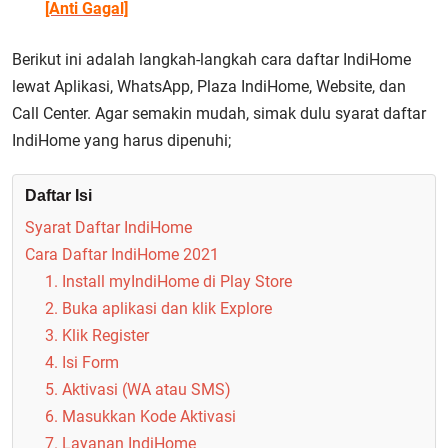
[Anti Gagal]
Berikut ini adalah langkah-langkah cara daftar IndiHome
lewat Aplikasi, WhatsApp, Plaza IndiHome, Website, dan
Call Center. Agar semakin mudah, simak dulu syarat daftar
IndiHome yang harus dipenuhi;
Daftar Isi
Syarat Daftar IndiHome
Cara Daftar IndiHome 2021
1. Install myIndiHome di Play Store
2. Buka aplikasi dan klik Explore
3. Klik Register
4. Isi Form
5. Aktivasi (WA atau SMS)
6. Masukkan Kode Aktivasi
7. Layanan IndiHome