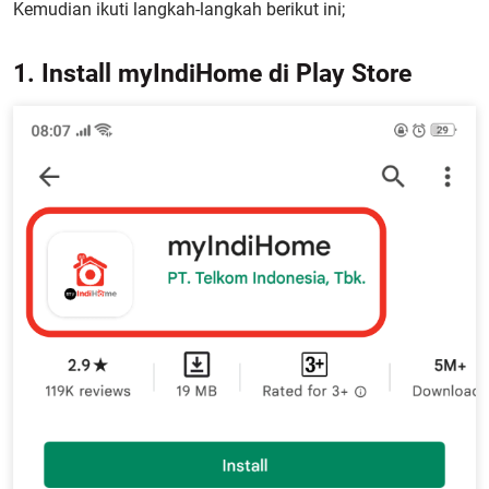
Kemudian ikuti langkah-langkah berikut ini;
1. Install
myIndiHome
di Play Store