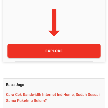
Baca Juga
Cara Cek Bandwidth Internet IndiHome, Sudah Sesuai
Sama Paketmu Belum?