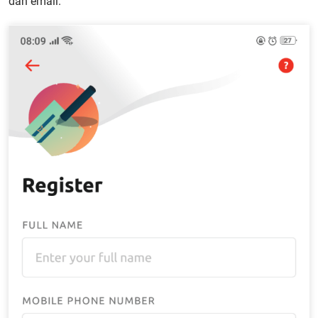
dan email.