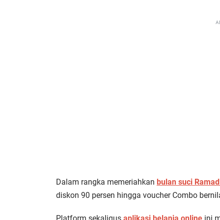
A
Dalam rangka memeriahkan
bulan suci Ramad
diskon 90 persen hingga voucher Combo bernila
Platform sekaligus
aplikasi belanja online
ini 