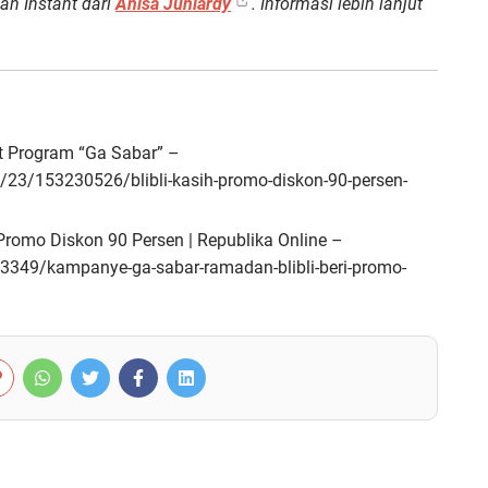
an Instant dari
Anisa Juniardy
. Informasi lebih lanjut
t Program “Ga Sabar” –
23/153230526/blibli-kasih-promo-diskon-90-persen-
romo Diskon 90 Persen | Republika Online –
zfl3349/kampanye-ga-sabar-ramadan-blibli-beri-promo-