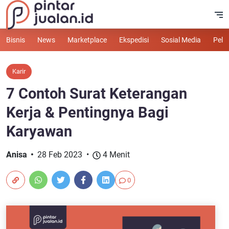
Bisnis
News
Marketplace
Ekspedisi
Sosial Media
Pelu
Karir
7 Contoh Surat Keterangan
Kerja & Pentingnya Bagi
Karyawan
Anisa
28 Feb 2023
4 Menit
0