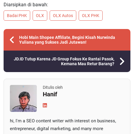
Diarsipkan di bawah:
Badai PHK
OLX
OLX Autos
OLX PHK
Hobi Main Shopee Affiliate, Begini Kisah Nurwinda
Yuliana yang Sukses Jadi Jutawan!
JD.ID Tutup Karena JD Group Fokus Ke Rantai Pasok,
Kemana Mau Retur Barang?
Ditulis oleh
Hanif
hi, I'm a SEO content writer with interest on business,
entrepreneur, digital marketing, and many more