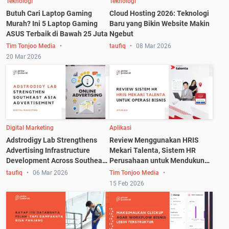
Teknologi
Teknologi
Butuh Cari Laptop Gaming
Cloud Hosting 2026: Teknologi
Murah? Ini 5 Laptop Gaming
Baru yang Bikin Website Makin
ASUS Terbaik di Bawah 25 Juta
Ngebut
Tim Tonjoo Media
taufiq
08 Mar 2026
20 Mar 2026
Digital Marketing
Aplikasi
Adstrodigy Lab Strengthens
Review Menggunakan HRIS
Advertising Infrastructure
Mekari Talenta, Sistem HR
Development Across Southeast
Perusahaan untuk Mendukung
Asia
Operasional Bisnis
taufiq
06 Mar 2026
Tim Tonjoo Media
15 Feb 2026