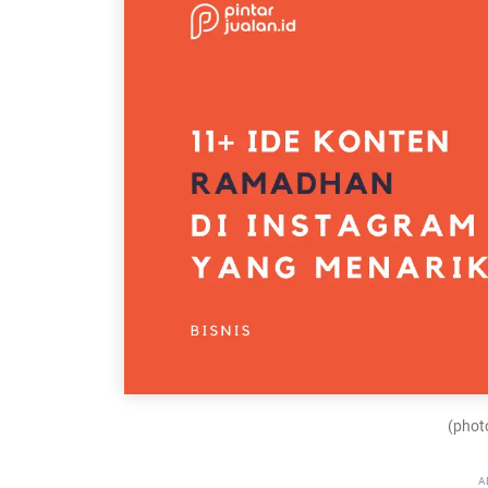
(photo
A