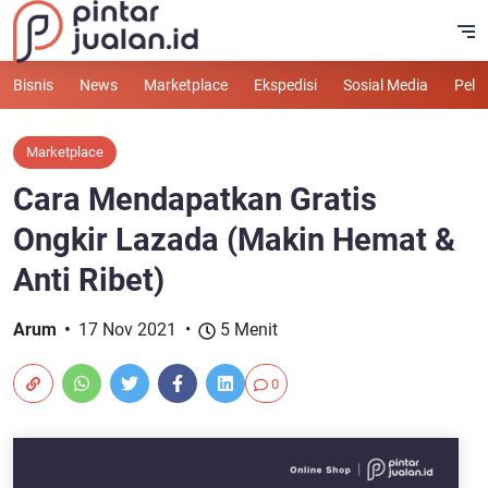
Bisnis
News
Marketplace
Ekspedisi
Sosial Media
Pelu
Marketplace
Cara Mendapatkan Gratis
Ongkir Lazada (Makin Hemat &
Anti Ribet)
Arum
17 Nov 2021
5 Menit
0