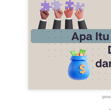
(photo
A