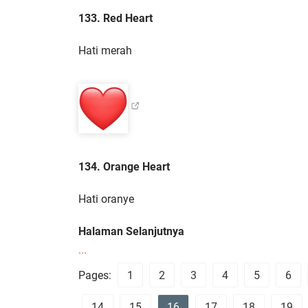
133. Red Heart
Hati merah
134. Orange Heart
Hati oranye
Halaman Selanjutnya
...
Pages:
1
2
3
4
5
6
14
15
16
17
18
19