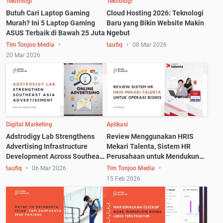
Teknologi
Teknologi
Butuh Cari Laptop Gaming
Cloud Hosting 2026: Teknologi
Murah? Ini 5 Laptop Gaming
Baru yang Bikin Website Makin
ASUS Terbaik di Bawah 25 Juta
Ngebut
Tim Tonjoo Media
taufiq
08 Mar 2026
20 Mar 2026
Digital Marketing
Aplikasi
Adstrodigy Lab Strengthens
Review Menggunakan HRIS
Advertising Infrastructure
Mekari Talenta, Sistem HR
Development Across Southeast
Perusahaan untuk Mendukung
Asia
Operasional Bisnis
taufiq
06 Mar 2026
Tim Tonjoo Media
15 Feb 2026